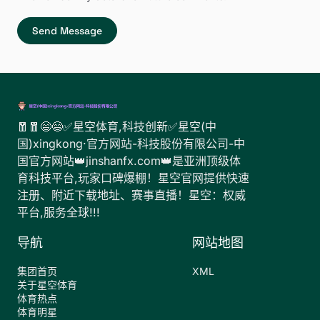
Send Message
🧧🧧😄😄✅星空体育,科技创新✅星空(中
国)xingkong·官方网站-科技股份有限公司-中
国官方网站👑jinshanfx.com👑是亚洲顶级体
育科技平台,玩家口碑爆棚！星空官网提供快速
注册、附近下载地址、赛事直播！星空：权威
平台,服务全球!!!
导航
网站地图
集团首页
XML
关于星空体育
体育热点
体育明星