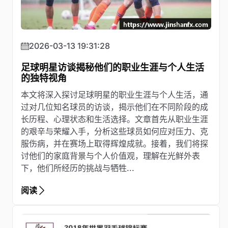
2026-03-13 19:31:28
足球明星访谈揭秘他们的职业生涯与个人生活
的独特视角
本文将深入探讨足球明星的职业生涯与个人生活，通
过对几位知名球员的访谈，揭示他们在不同阶段的成
长历程、心理状态和生活选择。文章首先从职业生涯
的艰辛与荣耀入手，分析这些球员如何应对压力、克
服伤病，并在赛场上取得辉煌成就。接着，我们将探
讨他们的家庭背景与个人价值观，理解在光鲜外表
下，他们所经历的挑战与牺牲...
阅读