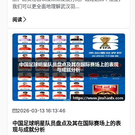
我们可以更全面地理解武汉羽...
阅读
2026-03-13 16:13:46
中国足球明星队员盘点及其在国际赛场上的表
现与成就分析