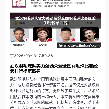
2026-03-13 17:50:26
武汉羽毛球队实力强劲荣登全国羽毛球比赛经
验排行榜第四名
武汉羽毛球队在全国羽毛球比赛中展现出强大的实
力，成功跻身经验排行榜第四名。这不仅是对武汉羽
毛球队长期努力的肯定，更反映了其在技术、战术和
团队合作等方面的卓越表现。本文将从四个方面详细
分析武汉羽毛球队的成就，包括其训练体系、选手素
质、比赛经验以及未来发展方向。通过这四个维度，